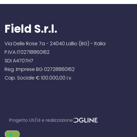
Field S.r.l.
Via Delle Rose 7a - 24040 Lallio (BG) - Italia
P.IVA IT02718860162
SDI A4707H7
Reg. Imprese BG 02728860162
Cap. Sociale € 100.000,00 i.v.
Progetto UX/UI e realizzazione:
D
GLine srl