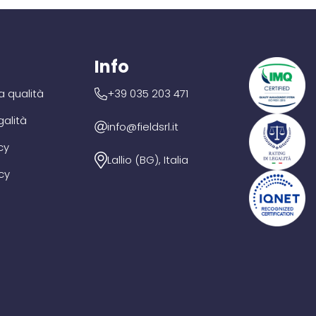
Info
la qualità
+39 035 203 471
galità
info@fieldsrl.it
cy
Lallio (BG), Italia
cy