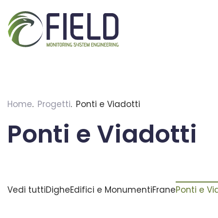
Skip
to
content
Home
Progetti
Ponti e Viadotti
Ponti e Viadotti
Vedi tutti
Dighe
Edifici e Monumenti
Frane
Ponti e Vi