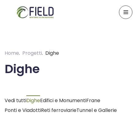
Skip
to
content
Home
Progetti
Dighe
Dighe
Vedi tutti
Dighe
Edifici e Monumenti
Frane
Ponti e Viadotti
Reti ferroviarie
Tunnel e Gallerie