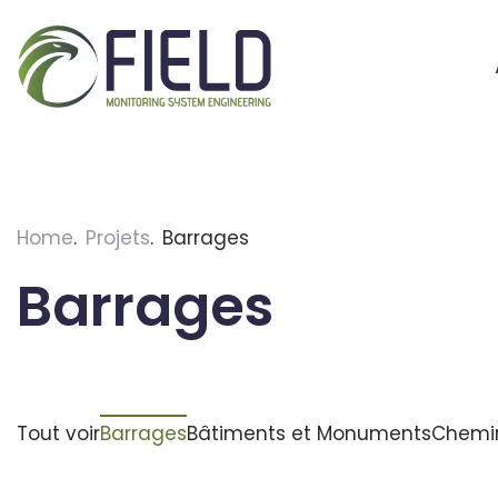
Skip
to
content
Home
Projets
Barrages
Barrages
Tout voir
Barrages
Bâtiments et Monuments
Chemin