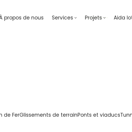
À propos de nous
Services
Projets
Aida Io
 de Fer
Glissements de terrain
Ponts et viaducs
Tunn