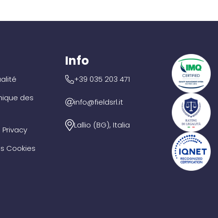
Info
alité
+39 035 203 471
hique des
info@fieldsrl.it
Lallio (BG), Italia
 Privacy
es Cookies