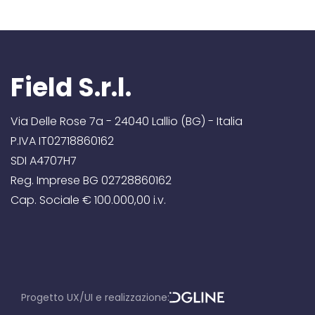
Field S.r.l.
Via Delle Rose 7a - 24040 Lallio (BG) - Italia
P.IVA IT02718860162
SDI A4707H7
Reg. Imprese BG 02728860162
Cap. Sociale € 100.000,00 i.v.
Progetto UX/UI e realizzazione:
D