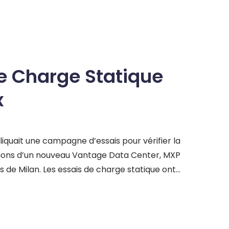
e Charge Statique
x
liquait une campagne d’essais pour vérifier la
ations d’un nouveau Vantage Data Center, MXP
s de Milan. Les essais de charge statique ont
 pieux pilotes FDP (Full Displacement Pile)
rer la sécurité et l’efficacité des fondations
lles pour une… LeggiPost List FR