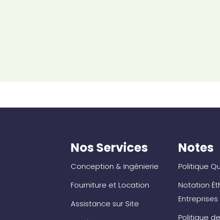
Nos Services
Notes
Conception & Ingénierie
Politique Qu
Fourniture et Location
Notation Ét
Entreprises
Assistance sur Site
Politique de