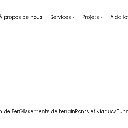
À propos de nous
Services
Projets
Aida Io
 de Fer
Glissements de terrain
Ponts et viaducs
Tunn