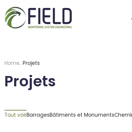
Skip
to
content
Home
Projets
Projets
Tout voir
Barrages
Bâtiments et Monuments
Chemin