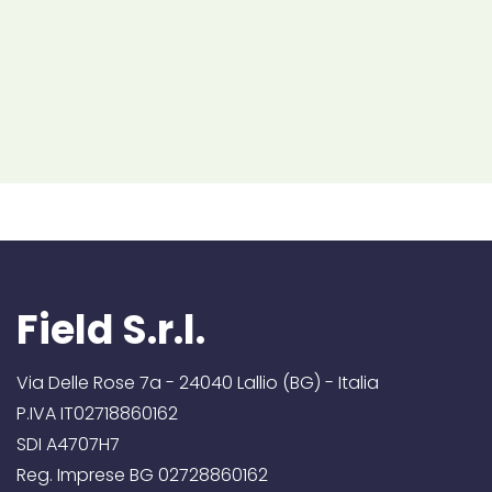
Field S.r.l.
Via Delle Rose 7a - 24040 Lallio (BG) - Italia
P.IVA IT02718860162
SDI A4707H7
Reg. Imprese BG 02728860162