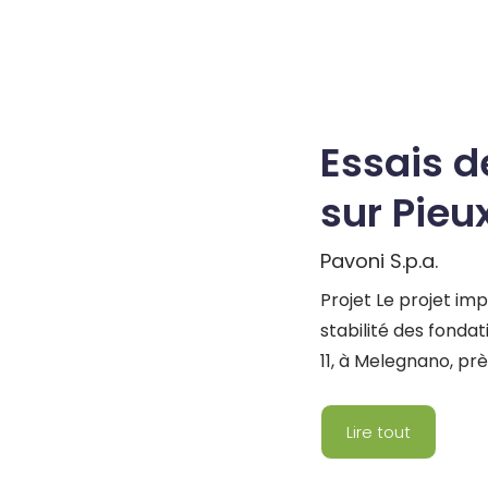
Essais d
sur Pieu
Pavoni S.p.a.
Projet Le projet imp
stabilité des fond
11, à Melegnano, prè
été réalisés sur des
Ø420 mm afin d’assu
Lire tout
profondes, essentie