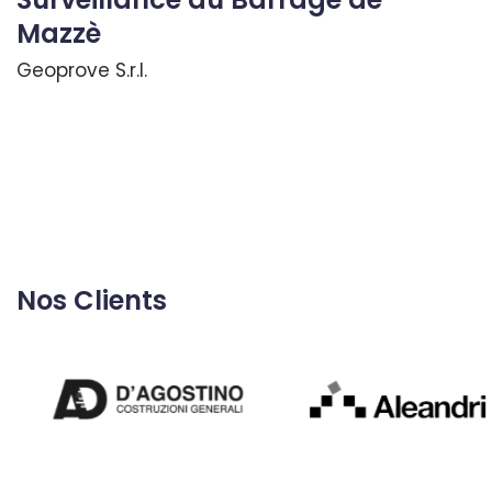
Mazzè
Geoprove S.r.l.
Nos Clients