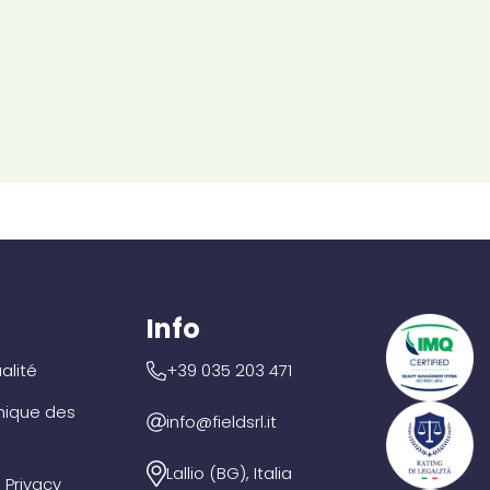
Info
alité
+39 035 203 471
hique des
info@fieldsrl.it
Lallio (BG), Italia
 Privacy