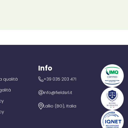
Info
la qualità
+39 035 203 471
galità
info@fieldsrl.it
cy
Lallio (BG), Italia
cy