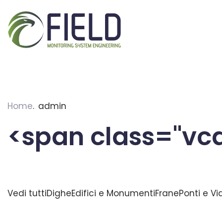
Skip
to
content
Home
admin
<span class="vc
Vedi tutti
Dighe
Edifici e Monumenti
Frane
Ponti e Vi