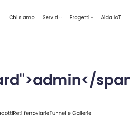
Chi siamo
Servizi
Progetti
Aida IoT
ard">admin</spa
adotti
Reti ferroviarie
Tunnel e Gallerie