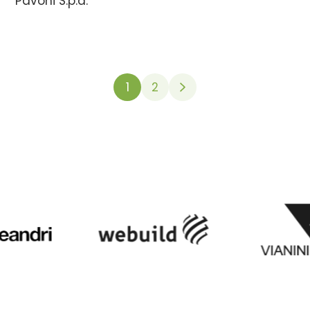
Pavoni S.p.a.
1
2